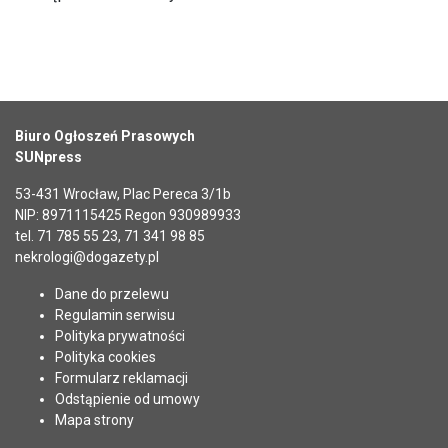
Biuro Ogłoszeń Prasowych
SUNpress
53-431 Wrocław, Plac Pereca 3/1b
NIP: 8971115425 Regon 930989933
tel. 71 785 55 23, 71 341 98 85
nekrologi@dogazety.pl
Dane do przelewu
Regulamin serwisu
Polityka prywatności
Polityka cookies
Formularz reklamacji
Odstąpienie od umowy
Mapa strony